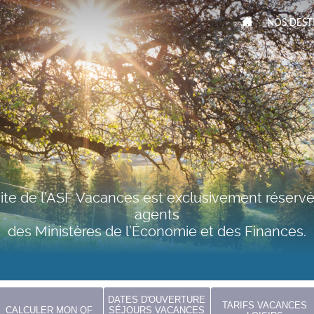
NOS DEST
ite de l'ASF Vacances est exclusivement réserv
agents
des Ministères de l’Économie et des Finances.
DATES D'OUVERTURE
TARIFS VACANCES
CALCULER MON QF
SÉJOURS VACANCES