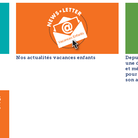
Nos actualités vacances enfants
Depu
une 
et mè
pour
son a