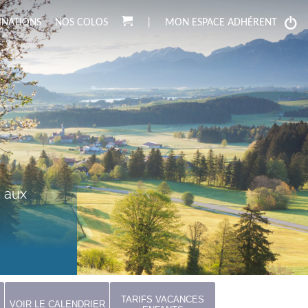
INATIONS
NOS COLOS
|
MON ESPACE ADHÉRENT
é aux
TARIFS VACANCES
VOIR LE CALENDRIER