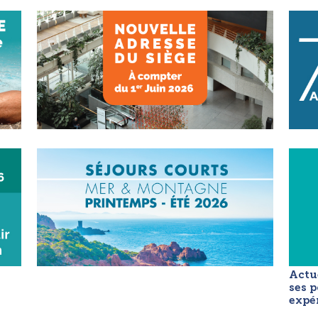
Actue
ses p
expé