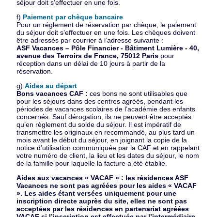
séjour doit s’effectuer en une fois.
f)
Paiement par chèque bancaire
Pour un réglement de réservation par chèque, le paiement
du séjour doit s’effectuer en une fois. Les chèques doivent
être adressés par courrier à l’adresse suivante :
ASF Vacances – Pôle Financier - Bâtiment Lumière - 40,
avenue des Terroirs de France, 75012 Paris
pour
réception dans un délai de 10 jours à partir de la
réservation.
g)
Aides au départ
Bons vacances CAF :
ces bons ne sont utilisables que
pour les séjours dans des centres agréés, pendant les
périodes de vacances scolaires de l’académie des enfants
concernés. Sauf dérogation, ils ne peuvent être acceptés
qu’en règlement du solde du séjour. Il est impératif de
transmettre les originaux en recommandé, au plus tard un
mois avant le début du séjour, en joignant la copie de la
notice d’utilisation communiquée par la CAF et en rappelant
votre numéro de client, la lieu et les dates du séjour, le nom
de la famille pour laquelle la facture a été établie.
Aides aux vacances « VACAF » : les résidences ASF
Vacances ne sont pas agréées pour les aides « VACAF
». Les aides étant versées uniquement pour une
inscription directe auprès du site, elles ne sont pas
acceptées par les résidences en partenariat agréées
VACAF si l’inscription est effectuée par l’intermédiaire