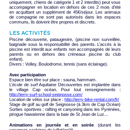
uniquement, chiens de catégorie 1 et 2 interdits) peut vous
accompagner en location en dehors de ces 2 mois d’été
en acquittant un supplément de 45€/séjour. Les animaux
de compagnie ne sont pas autorisés dans les espaces
communs, ils doivent être propres et discrets.
LES ACTIVITÉS
Piscine découverte, pataugeoire, (piscine non surveillée,
baignade sous la responsabilité des parents. L’accès à la
piscine est interdit aux enfants non accompagnés de leurs
parents ou en dehors des créneaux piscine du club
enfant).
Divers : Volley, Boulodrome, tennis (sans éclairage).
Avec participation
Espace bien être sur place : sauna, hammam.
L’école de surf Aquitaine Découvertes est implantée dans
le village Cap océan. Pour tout renseignements :
http://jerry-surf-school-seignosse.com/
Location de vélos sur place :
http://jerry-bike-rental.com/fr/
Stage de golf au golf de Seignosse (à 3km de Cap Océan)
Sorties sportives : rafting et canyoning dans les Pyrénées,
pirogue hawaïenne dans la baie de St Jean de Luz…
Animations en journée et en soirée
(durant les
vacances scolaires de juillet/août)