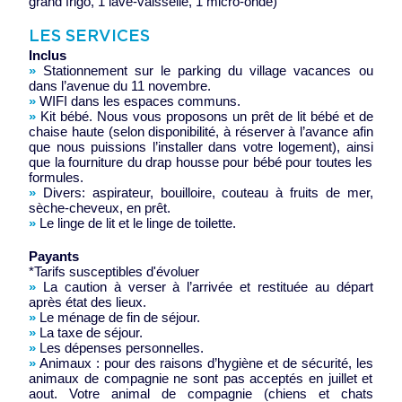
grand frigo, 1 lave-vaisselle, 1 micro-onde)
LES SERVICES
Inclus
»
Stationnement sur le parking du village vacances ou
dans l’avenue du 11 novembre.
»
WIFI dans les espaces communs.
»
Kit bébé. Nous vous proposons un prêt de lit bébé et de
chaise haute (selon disponibilité, à réserver à l’avance afin
que nous puissions l’installer dans votre logement), ainsi
que la fourniture du drap housse pour bébé pour toutes les
formules.
»
Divers: aspirateur, bouilloire, couteau à fruits de mer,
sèche-cheveux, en prêt.
»
Le linge de lit et le linge de toilette.
Payants
*Tarifs susceptibles d'évoluer
»
La caution à verser à l’arrivée et restituée au départ
après état des lieux.
»
Le ménage de fin de séjour.
»
La taxe de séjour.
»
Les dépenses personnelles.
»
Animaux : pour des raisons d’hygiène et de sécurité, les
animaux de compagnie ne sont pas acceptés en juillet et
aout. Votre animal de compagnie (chiens et chats