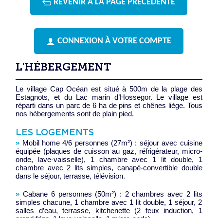
REVENIR À LA PAGE PRÉCÉDENTE
CONNEXION À VOTRE COMPTE
L'HÉBERGEMENT
Le village Cap Océan est situé à 500m de la plage des
Estagnots, et du Lac marin d’Hossegor. Le village est
réparti dans un parc de 6 ha de pins et chênes liège. Tous
nos hébergements sont de plain pied.
LES LOGEMENTS
»
Mobil home 4/6 personnes (27m²) : séjour avec cuisine
équipée (plaques de cuisson au gaz, réfrigérateur, micro-
onde, lave-vaisselle), 1 chambre avec 1 lit double, 1
chambre avec 2 lits simples, canapé-convertible double
dans le séjour, terrasse, télévision.
»
Cabane 6 personnes (50m²) : 2 chambres avec 2 lits
simples chacune, 1 chambre avec 1 lit double, 1 séjour, 2
salles d’eau, terrasse, kitchenette (2 feux induction, 1