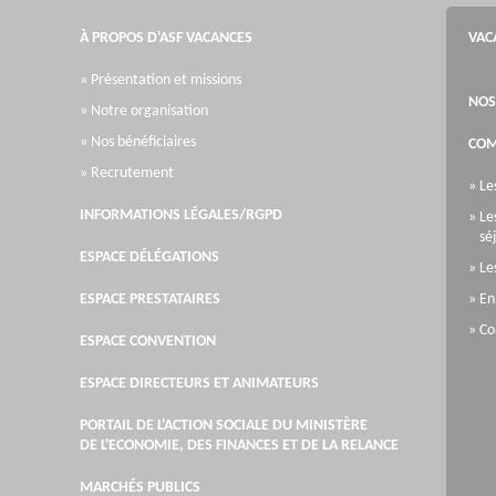
À PROPOS D'ASF VACANCES
VAC
» Présentation et missions
NOS
» Notre organisation
» Nos bénéficiaires
COM
» Recrutement
» Le
INFORMATIONS LÉGALES/RGPD
» Le
sé
ESPACE DÉLÉGATIONS
» Le
ESPACE PRESTATAIRES
» En
» Co
ESPACE CONVENTION
ESPACE DIRECTEURS ET ANIMATEURS
PORTAIL DE L'ACTION SOCIALE DU MINISTÈRE
DE L'ECONOMIE, DES FINANCES ET DE LA RELANCE
MARCHÉS PUBLICS