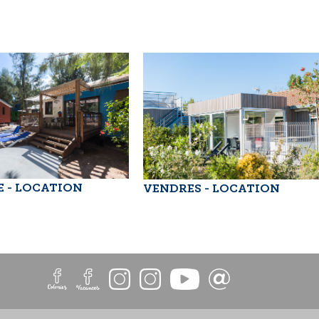
Entre Monaco et St-
Tropez, Agay est
cachée au pied du
massif de l’Estérel.
Source d’inspiration
de nombreux
peintres, cette
station balnéaire
vous [...]
E - LOCATION
VENDRES - LOCATION