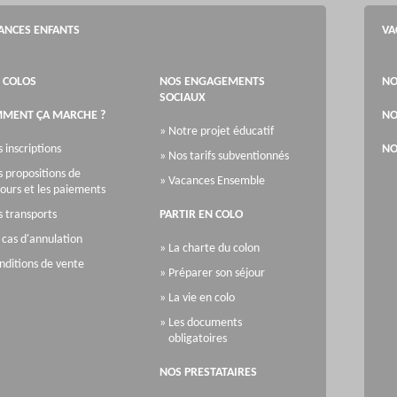
ANCES ENFANTS
VA
 COLOS
NOS ENGAGEMENTS
NO
SOCIAUX
MENT ÇA MARCHE ?
NO
» Notre projet éducatif
s inscriptions
NO
» Nos tarifs subventionnés
s propositions de
» Vacances Ensemble
jours et les paiements
s transports
PARTIR EN COLO
 cas d'annulation
» La charte du colon
nditions de vente
» Préparer son séjour
» La vie en colo
» Les documents
obligatoires
NOS PRESTATAIRES