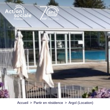
Accueil
>
Partir en résidence
>
Argol (Location)